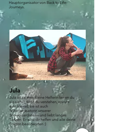
Hauptorganisator von Back to Life-
Journeys.
Jula
Jula ist so eine kleine Helferin (wenn du
sie siehst, wirst du verstehen, warum
eine kleine), sie ist auch
Mitorganisatorin unserer
Snowboardreisen und liebt langes
Tanzen. Er wird dir helfen und alle deine
Fragen beantworten :)