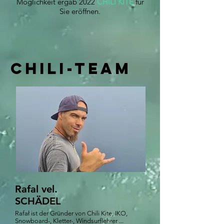
Möglichkeit ergab 2022
CHILI KITE
für
Sie eröffnen.
CHILI-TEAM
Rafal vel.
SCHÄDEL
Rafał ist der Gründer von Chili Kite, IKO,
Snowboard-, Kletter-, Windsurflehrer ...