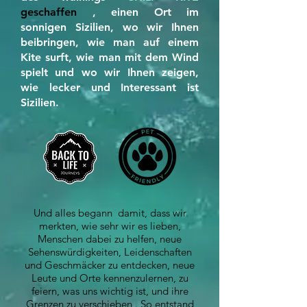
geschaffen
, einen Ort im
sonnigen Sizilien, wo wir Ihnen
beibringen, wie man auf einem
Kite surft, wie man mit dem Wind
spielt und wo wir Ihnen zeigen,
wie lecker und Interessant ist
Sizilien.
Und alles begann damit, dass wir
merkten, wie sehr wir es lieben,
Menschen dabei zu helfen, neue
Sehenswürdigkeiten, Leidenschaften
und Geschmäcker zu entdecken, neue
Leute und Orte kennenzulernen, zu
feiern, was uns wichtig ist, und ihre
Grenzen zu verschieben . So entstand