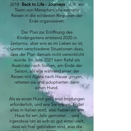
2018
Back to Life - Journeys
, d. h. ein
Team von Menschen, die extreme
Reisen in die wildesten Regionen der
Erde organisieren.
Der Plan zur Eröffnung des
Kindergartens entstand 2020 in
Jastarnia, aber wie es im Leben so ist,
führten verschiedene Situationen dazu,
dass der Plan damals nicht verwirklicht
wurde. Im Jahr 2021 kam Rafał als
Ausbilder nach Sizilien, am Ende der
Saison, als alle während einer der
Reisen mit Agata nach Hause gingen,
retteten sie und adoptierten dann
einen Hund.
Als es einen Hund gab, sind Impfungen
erforderlich, und wie Sie wissen, findet
alles in Italien statt, also haben wir ein
Haus für ein Jahr gemietet ... und
irgendwie hat es sich so gut entwickelt,
dass wir hier geblieben sind, was die