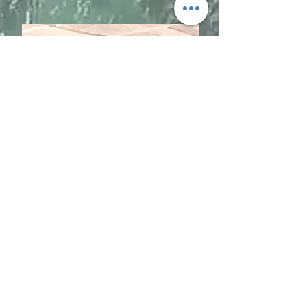
Agatha
Agata ist unsere Begleiterin, wenn wir
geschäftliche Dinge organisieren
müssen, sie weiß immer am besten, auf
welche Seite sie wie ein italienischer
Canolo beißen muss; p Sie liebt Reisen
und Krypto. Die sogenannte Das
Gehirn der Operation